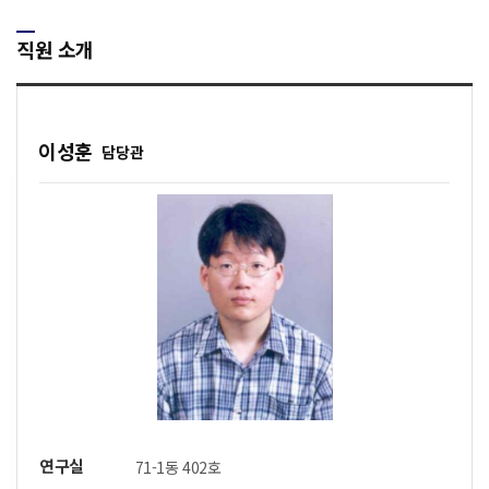
직원 소개
이성훈
담당관
연구실
71-1동 402호