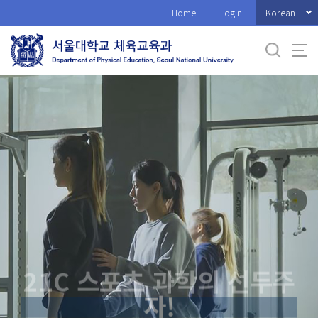
바
Korean
Home
Login
로
가
기
메
뉴
21C 스포츠 과학의 선두주
자!
SNU Department of Physical Education will take the
lead.