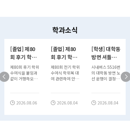
학과소식
[졸업] 제80
[졸업] 제80
[학생] 대학동
회 후기 학위
회 후기 학위
방면 셔틀버
수여식 안내
수여식 학위
스 노선 연장
제80회 후기 학위
제80회 전기 학위
시내버스 5516번
복 대여
운행 종료 안
수여식을 붙임과
수여식 학위복 대
의 대학동 방면 노
같이 거행하오
여 관련하여 안내
선 운행이 결정됨
내
니, 확인하기 바
드립니다. 사범
에 따라 대학동 셔
랍니다. 가.
대학 포토존 설치
틀버스 노선의 제
일 시: 2026. 8.
및 학위복 대여 일
2공학관 연장운
28.(금) 10:30 ※
정 안내 …
행을 2026. 8. 3.
2026.08.06
2026.08.04
2026.08.04
공식 유튜브 실시
(월)부로 종료합
간…
니다. 하계 방학
운행계획에…