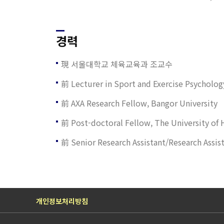
경력
現 서울대학교 체육교육과 조교수
前 Lecturer in Sport and Exercise Psycholo
前 AXA Research Fellow, Bangor University
前 Post-doctoral Fellow, The University of
前 Senior Research Assistant/Research Assis
개인정보처리방침