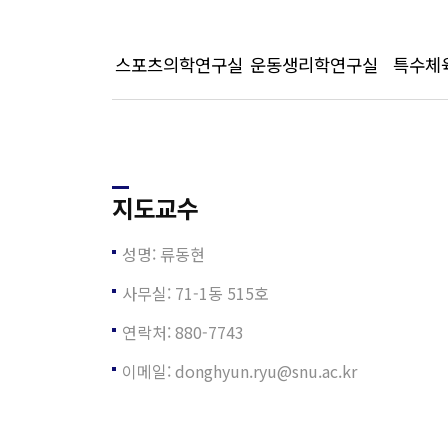
스포츠의학연구실
운동생리학연구실
특수체
지도교수
성명: 류동현
사무실: 71-1동 515호
연락처: 880-7743
이메일: donghyun.ryu@snu.ac.kr