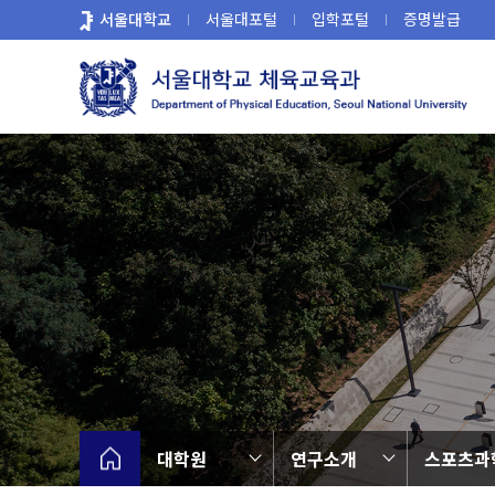
바
서울대학교
서울대포털
입학포털
증명발급
로
가
기
메
뉴
대학원
연구소개
스포츠과